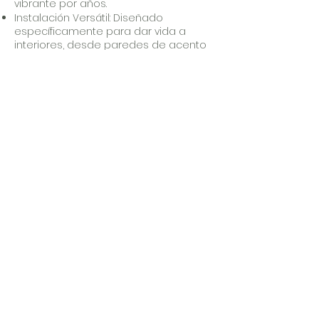
vibrante por años.
Instalación Versátil: Diseñado
específicamente para dar vida a
interiores, desde paredes de acento
en salas hasta plafones sofisticados
que transforman la acústica y el estilo
de cualquier habitación.
FORMATOS:
10CM X 6M Y 30CM X 6M
tbs acabados
arquitectónicos
Juntos creamos tu espacio ideal.
Contáctanos
© 2026 by The Blinds Store